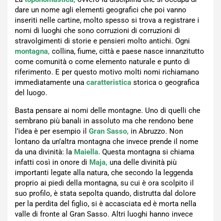
dare un nome agli elementi geografici che poi vanno
inseriti nelle cartine, molto spesso si trova a registrare i
nomi di luoghi che sono corruzioni di corruzioni di
stravolgimenti di storie e pensieri molto antichi. Ogni
montagna,
collina, fiume, città e paese nasce innanzitutto
come comunità o come elemento naturale e punto di
riferimento. E per questo motivo molti nomi richiamano
immediatamente una
caratteristica
storica o geografica
del luogo.
Basta pensare ai nomi delle montagne. Uno di quelli che
sembrano più banali in assoluto ma che rendono bene
l’idea è per esempio il
Gran Sasso,
in Abruzzo. Non
lontano da un’altra montagna che invece prende il nome
da una divinità: la
Maiella.
Questa montagna si chiama
infatti così in onore di
Maja,
una delle divinità più
importanti legate alla natura, che secondo la leggenda
proprio ai piedi della montagna, su cui è ora scolpito il
suo profilo, è stata sepolta quando, distrutta dal dolore
per la perdita del figlio, si è accasciata ed è morta nella
valle di fronte al Gran Sasso. Altri luoghi hanno invece