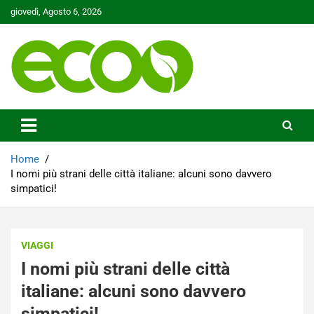
Skip
giovedì, Agosto 6, 2026
to
content
Tutelare il nostro Pianeta è la nostra priorità
Ecoo.it
Home
I nomi più strani delle città italiane: alcuni sono davvero
simpatici!
VIAGGI
I nomi più strani delle città
italiane: alcuni sono davvero
simpatici!