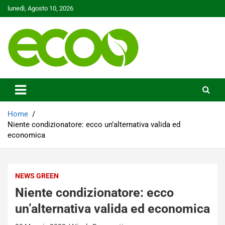
Skip
lunedì, Agosto 10, 2026
to
content
Tutelare il nostro Pianeta è la nostra priorità
Ecoo.it
Home
Niente condizionatore: ecco un’alternativa valida ed
economica
NEWS GREEN
Niente condizionatore: ecco
un’alternativa valida ed economica