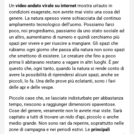
Un
video andato virale su internet
mostra un’auto in
condizioni esagerate, non avrete mai visto una cosa del
genere. La natura spesso viene schiacciata dal continuo
ampliamento tecnologico dell’uomo. Possiamo farci
poco, noi progrediamo, passiamo da uno stato sociale ad
un altro, aumentiamo di numero e quindi cerchiamo più
spazi per vivere e per riuscire a mangiare. Gli spazi che
rubiamo ogni giorno che passa alla natura non sono spazi
che smettono di esistere. Le creature che fino a poco
prima li abitavano restano a vagare in altri luoghi. È per
questo che, ogni tanto, quando la natura si rende conto di
avere la possibilità di riprendersi alcuni spazi, anche se
piccoli, lo fa. Una delle prove più eclatanti, sono i favi
delle api e delle vespe.
Piccole case che, se lasciate indisturbate per abbastanza
tempo, riescono a raggiunger dimensioni spaventose.
Cose del genere, veramente non le avrete mai viste. Sarà
capitato a tutti di trovare un nido d’api, piccolo o anche
medio grande. Non sono rari da reperire, soprattutto nelle
zone di campagna e nei periodi estivi. Le
principali