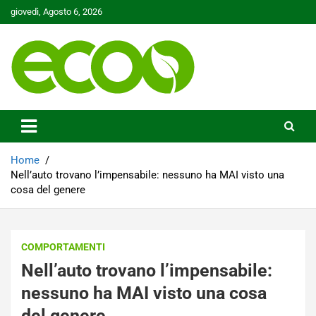
Skip
giovedì, Agosto 6, 2026
to
content
Tutelare il nostro Pianeta è la nostra priorità
Ecoo.it
Home
Nell’auto trovano l’impensabile: nessuno ha MAI visto una
cosa del genere
COMPORTAMENTI
Nell’auto trovano l’impensabile:
nessuno ha MAI visto una cosa
del genere