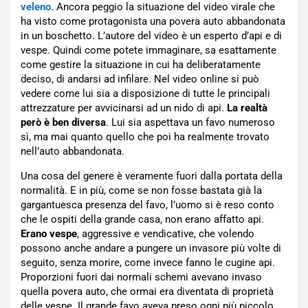
veleno.
Ancora peggio la situazione del video virale che
ha visto come protagonista una povera auto abbandonata
in un boschetto. L’autore del video è un esperto d’api e di
vespe. Quindi come potete immaginare, sa esattamente
come gestire la situazione in cui ha deliberatamente
deciso, di andarsi ad infilare. Nel video online si può
vedere come lui sia a disposizione di tutte le principali
attrezzature per avvicinarsi ad un nido di api.
La realtà
però è ben diversa
. Lui sia aspettava un favo numeroso
sì, ma mai quanto quello che poi ha realmente trovato
nell’auto abbandonata.
Una cosa del genere è veramente fuori dalla portata della
normalità. E in più, come se non fosse bastata già la
gargantuesca presenza del favo, l’uomo si è reso conto
che le ospiti della grande casa, non erano affatto api.
Erano vespe
, aggressive e vendicative, che volendo
possono anche andare a pungere un invasore più volte di
seguito, senza morire, come invece fanno le cugine api.
Proporzioni fuori dai normali schemi avevano invaso
quella povera auto, che ormai era diventata di proprietà
delle vespe. Il grande favo aveva preso ogni più piccolo