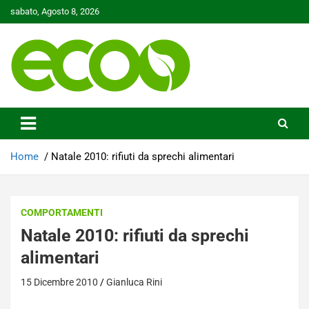
Skip
sabato, Agosto 8, 2026
to
content
Tutelare il nostro Pianeta è la nostra priorità
Ecoo.it
Home
Natale 2010: rifiuti da sprechi alimentari
COMPORTAMENTI
Natale 2010: rifiuti da sprechi
alimentari
15 Dicembre 2010
Gianluca Rini