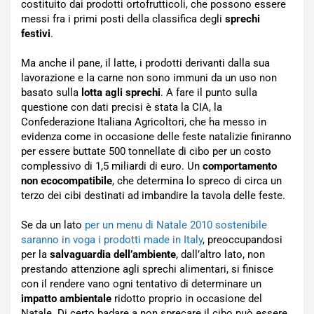
costituito dai prodotti ortofrutticoli, che possono essere
messi fra i primi posti della classifica degli
sprechi
festivi
.
Ma anche il pane, il latte, i prodotti derivanti dalla sua
lavorazione e la carne non sono immuni da un uso non
basato sulla
lotta agli sprechi
. A fare il punto sulla
questione con dati precisi è stata la CIA, la
Confederazione Italiana Agricoltori, che ha messo in
evidenza come in occasione delle feste natalizie finiranno
per essere buttate 500 tonnellate di cibo per un costo
complessivo di 1,5 miliardi di euro. Un
comportamento
non ecocompatibile
, che determina lo spreco di circa un
terzo dei cibi destinati ad imbandire la tavola delle feste.
Se da un lato
per un menu di Natale 2010 sostenibile
saranno in voga i prodotti made in Italy
, preoccupandosi
per la
salvaguardia dell’ambiente
, dall’altro lato, non
prestando attenzione agli sprechi alimentari, si finisce
con il rendere vano ogni tentativo di determinare un
impatto ambientale
ridotto proprio in occasione del
Natale. Di certo badare a non sprecare il cibo può essere