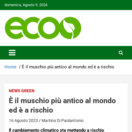
Skip
domenica, Agosto 9, 2026
to
content
Tutelare il nostro Pianeta è la nostra priorità
Ecoo.it
Home
È il muschio più antico al mondo ed è a rischio
NEWS GREEN
È il muschio più antico al mondo
ed è a rischio
16 Agosto 2023
Martina Di Paolantonio
Il cambiamento climatico sta mettendo a rischio