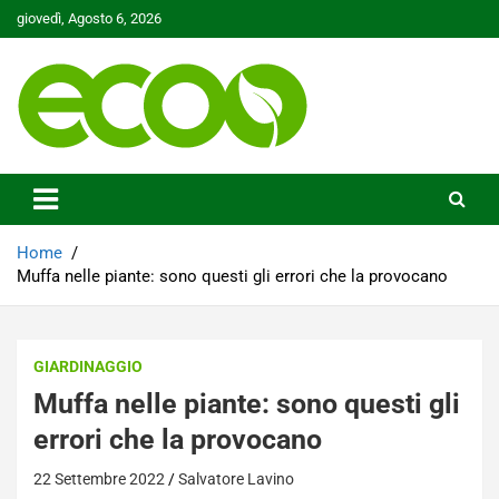
Skip
giovedì, Agosto 6, 2026
to
content
Tutelare il nostro Pianeta è la nostra priorità
Ecoo.it
Home
Muffa nelle piante: sono questi gli errori che la provocano
GIARDINAGGIO
Muffa nelle piante: sono questi gli
errori che la provocano
22 Settembre 2022
Salvatore Lavino