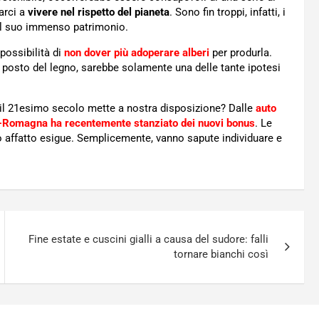
arci a
vivere nel rispetto del pianeta
. Sono fin troppi, infatti, i
del suo immenso patrimonio.
a possibilità di
non dover più adoperare alberi
per produrla.
 al posto del legno, sarebbe solamente una delle tante ipotesi
il 21esimo secolo mette a nostra disposizione? Dalle
auto
a-Romagna ha recentemente stanziato dei nuovi bonus
. Le
no affatto esigue. Semplicemente, vanno sapute individuare e
Fine estate e cuscini gialli a causa del sudore: falli
tornare bianchi così