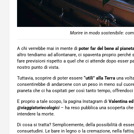
Morire in modo sostenibile: come
A chi verrebbe mai in mente di
poter far del bene al piane
altro tendiamo ad allontanare, ci spaventa proprio perché s
fare previsioni rispetto a quel che ci attende dopo esser p
nostro punto di vista.
Tuttavia, scoprire di poter essere
“utili” alla Terra
una volt
consentirebbe di andarcene con un peso in meno sul cuore: 
pianeta che ci ha ospitati per così tanto tempo, offrendoci
E proprio a tale scopo, la pagina Instagram di
Valentina ed
@viaggiatoriecologici
– ha reso pubblica una scoperta che 
intendere la morte.
Di cosa si tratta? Semplicemente, della possibilità di ess
consuetudini. Le bare in legno o la cremazione, nella fatti