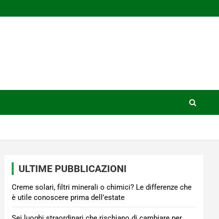
ULTIME PUBBLICAZIONI
Creme solari, filtri minerali o chimici? Le differenze che
è utile conoscere prima dell’estate
Sei luoghi straordinari che rischiano di cambiare per