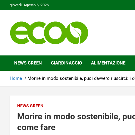
Skip
giovedì, Agosto 6, 2026
to
content
Tutelare il nostro Pianeta è la nostra priorità
Ecoo.it
NEWS GREEN
GIARDINAGGIO
ALIMENTAZIONE
Home
Morire in modo sostenibile, puoi davvero riuscirci: i 
NEWS GREEN
Morire in modo sostenibile, puoi
come fare