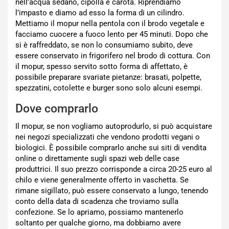
nell’acqua sedano, cipolla e carota. Riprendiamo
l’impasto e diamo ad esso la forma di un cilindro.
Mettiamo il mopur nella pentola con il brodo vegetale e
facciamo cuocere a fuoco lento per 45 minuti. Dopo che
si è raffreddato, se non lo consumiamo subito, deve
essere conservato in frigorifero nel brodo di cottura. Con
il mopur, spesso servito sotto forma di affettato, è
possibile preparare svariate pietanze: brasati, polpette,
spezzatini, cotolette e burger sono solo alcuni esempi.
Dove comprarlo
Il mopur, se non vogliamo autoprodurlo, si può acquistare
nei negozi specializzati che vendono prodotti vegani o
biologici. È possibile comprarlo anche sui siti di vendita
online o direttamente sugli spazi web delle case
produttrici. Il suo prezzo corrisponde a circa 20-25 euro al
chilo e viene generalmente offerto in vaschetta. Se
rimane sigillato, può essere conservato a lungo, tenendo
conto della data di scadenza che troviamo sulla
confezione. Se lo apriamo, possiamo mantenerlo
soltanto per qualche giorno, ma dobbiamo avere