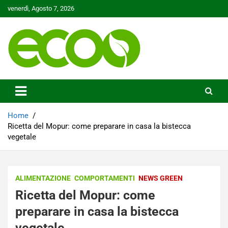
Skip
venerdì, Agosto 7, 2026
to
content
Tutelare il nostro Pianeta è la nostra priorità
Ecoo.it
Home
Ricetta del Mopur: come preparare in casa la bistecca
vegetale
ALIMENTAZIONE
COMPORTAMENTI
NEWS GREEN
Ricetta del Mopur: come
preparare in casa la bistecca
vegetale