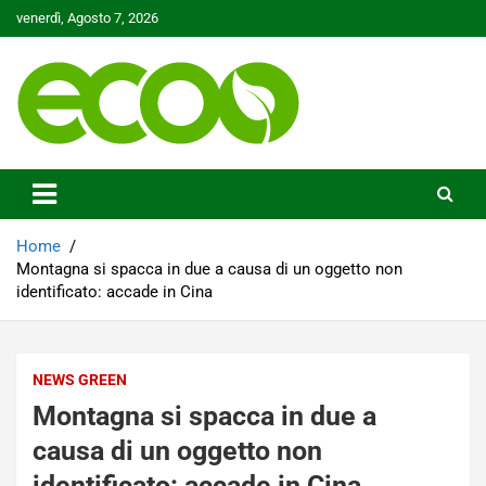
Skip
venerdì, Agosto 7, 2026
to
content
Tutelare il nostro Pianeta è la nostra priorità
Ecoo.it
Home
Montagna si spacca in due a causa di un oggetto non
identificato: accade in Cina
NEWS GREEN
Montagna si spacca in due a
causa di un oggetto non
identificato: accade in Cina