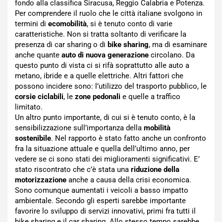
fondo alla classifica Siracusa, Reggio Calabria e Potenza.
Per comprendere il ruolo che le città italiane svolgono in
termini di
ecomobilità
, si è tenuto conto di varie
caratteristiche. Non si tratta soltanto di verificare la
presenza di car sharing o di
bike sharing
, ma di esaminare
anche quante
auto di nuova generazione
circolano. Da
questo punto di vista ci si rifà soprattutto alle auto a
metano, ibride e a quelle elettriche. Altri fattori che
possono incidere sono: l’utilizzo del trasporto pubblico, le
corsie ciclabili
, le
zone pedonali
e quelle a traffico
limitato.
Un altro punto importante, di cui si è tenuto conto, è la
sensibilizzazione sull’importanza della
mobilità
sostenibile
. Nel rapporto è stato fatto anche un confronto
fra la situazione attuale e quella dell’ultimo anno, per
vedere se ci sono stati dei miglioramenti significativi. E’
stato riscontrato che c’è stata una
riduzione della
motorizzazione
anche a causa della crisi economica.
Sono comunque aumentati i veicoli a basso impatto
ambientale. Secondo gli esperti sarebbe importante
favorire lo sviluppo di servizi innovativi, primi fra tutti il
bike sharing e il car sharing. Allo stesso tempo sarebbe