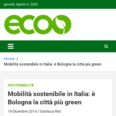
Skip
giovedì, Agosto 6, 2026
to
content
Tutelare il nostro Pianeta è la nostra priorità
Ecoo.it
Home
Mobilità sostenibile in Italia: è Bologna la città più green
SOSTENIBILITÀ
Mobilità sostenibile in Italia: è
Bologna la città più green
19 Dicembre 2014
Gianluca Rini