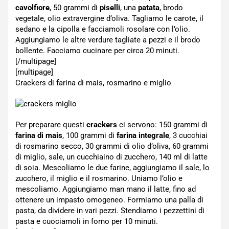
cavolfiore
, 50 grammi di
piselli
, una
patata
, brodo
vegetale, olio extravergine d’oliva. Tagliamo le carote, il
sedano e la cipolla e facciamoli rosolare con l’olio.
Aggiungiamo le altre verdure tagliate a pezzi e il brodo
bollente. Facciamo cucinare per circa 20 minuti.
[/multipage]
[multipage]
Crackers di farina di mais, rosmarino e miglio
Per preparare questi
crackers
ci servono: 150 grammi di
farina di mais
, 100 grammi di
farina integrale
, 3 cucchiai
di rosmarino secco, 30 grammi di olio d’oliva, 60 grammi
di miglio, sale, un cucchiaino di zucchero, 140 ml di latte
di soia. Mescoliamo le due farine, aggiungiamo il sale, lo
zucchero, il miglio e il rosmarino. Uniamo l’olio e
mescoliamo. Aggiungiamo man mano il latte, fino ad
ottenere un impasto omogeneo. Formiamo una palla di
pasta, da dividere in vari pezzi. Stendiamo i pezzettini di
pasta e cuociamoli in forno per 10 minuti.