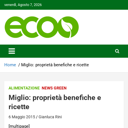
Skip
venerdì, Agosto 7, 2026
to
content
Tutelare il nostro Pianeta è la nostra priorità
Ecoo.it
Home
Miglio: proprietà benefiche e ricette
ALIMENTAZIONE
NEWS GREEN
Miglio: proprietà benefiche e
ricette
6 Maggio 2015
Gianluca Rini
[multipage]