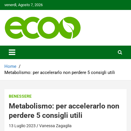
Skip
venerdì, Agosto 7, 2026
to
content
Tutelare il nostro Pianeta è la nostra priorità
Ecoo.it
Home
Metabolismo: per accelerarlo non perdere 5 consigli utili
BENESSERE
Metabolismo: per accelerarlo non
perdere 5 consigli utili
13 Luglio 2023
Vanessa Zagaglia