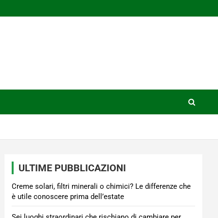
ULTIME PUBBLICAZIONI
Creme solari, filtri minerali o chimici? Le differenze che
è utile conoscere prima dell’estate
Sei luoghi straordinari che rischiano di cambiare per