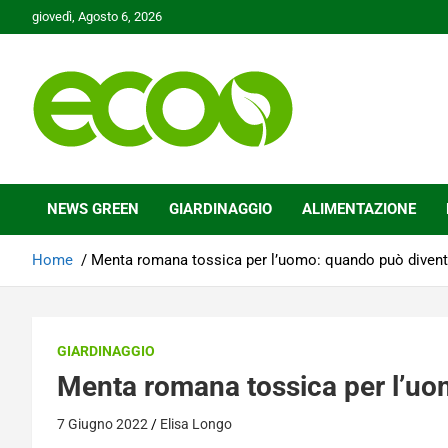
Skip
giovedì, Agosto 6, 2026
to
content
Tutelare il nostro Pianeta è la nostra priorità
Ecoo.it
NEWS GREEN
GIARDINAGGIO
ALIMENTAZIONE
Home
Menta romana tossica per l’uomo: quando può diventa
GIARDINAGGIO
Menta romana tossica per l’uo
7 Giugno 2022
Elisa Longo