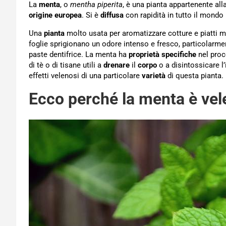
La
menta
, o
mentha piperita
, è una pianta appartenente all
origine europea
. Si è
diffusa
con rapidità in tutto il mondo
Una
pianta
molto usata per aromatizzare cotture e piatti ma
foglie sprigionano un odore intenso e fresco, particolarm
paste dentifrice. La menta ha
proprietà specifiche
nel proc
di tè o di tisane utili a
drenare
il
corpo
o a disintossicare l’
effetti velenosi di una particolare
varietà
di questa pianta.
Ecco perché la menta è vel