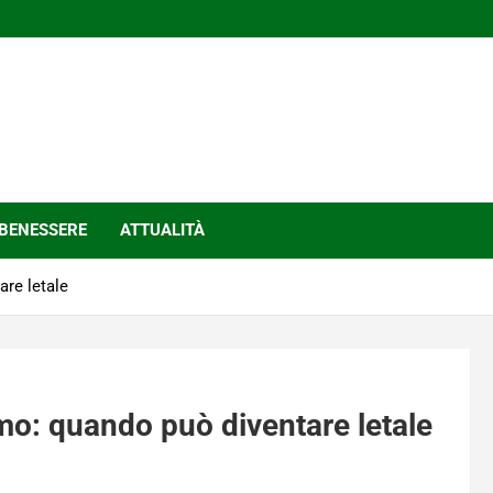
BENESSERE
ATTUALITÀ
re letale
mo: quando può diventare letale