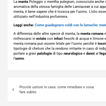
La
menta
Poleggio o mentha pulegium, conosciuta anche 
aromatica della stessa famiglia delle Lamiaceae a cui appa
menta, è bene sapere che è tossica per l’uomo. L’olio esse
utilizzato nell’industria profumiera.
Leggi anche:
Come guadagnare soldi con le lumache: met
A differenza delle altre specie di menta, la
menta romana
n
rinfrescarsi in
estate
con
infusi
freschi di acqua e limone e
menta romana può essere letale per l’uomo perché è
tossi
tipologie di chetoni che la rendono irritante in caso di in
portare a gravi
patologie
di tipo
neurologico
e
danni
al
fega
l’
uomo
.
Navigazione
Piccole ustioni in casa: come rimediare e cosa
articoli
fare subito