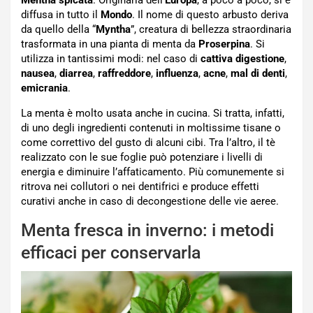
diffusa in tutto il
Mondo
. Il nome di questo arbusto deriva
da quello della
“
Myntha
”, creatura di bellezza straordinaria
trasformata in una pianta di menta da
Proserpina
. Si
utilizza in tantissimi modi: nel caso di
cattiva
digestione
,
nausea
,
diarrea
,
raffreddore
,
influenza
,
acne
,
mal di denti
,
emicrania
.
La menta è molto usata anche in cucina. Si tratta, infatti,
di uno degli ingredienti contenuti in moltissime tisane o
come correttivo del gusto di alcuni cibi.
Tra l’altro, il tè
realizzato con le sue foglie può potenziare i livelli di
energia e diminuire l’affaticamento. Più comunemente si
ritrova nei collutori o nei dentifrici e produce effetti
curativi anche in caso di decongestione delle vie aeree.
Menta fresca in inverno: i metodi
efficaci per conservarla