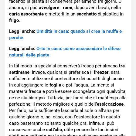
facendo la pianta si conserverà per almeno tre giorni. O
ancora, si può
avvolgere
i
rami
, dopo averli lavati, nella
carta
assorbente
e metterli in un
sacchetto
di plastica in
frigo
.
Leggi anche:
Umidità in casa: quando si crea la muffa e
perché
Leggi anche:
Orto in casa: come assecondare le difese
naturali delle piante
In tal modo la spezia si conserverà fresca per almeno
tre
settimane
.
Invece, qualora si preferisca il
freezer
, sarà
sufficiente utilizzare il contenitore dei cubetti di ghiaccio
in cui aggiungere le
foglie
e poi l’acqua. La mente si
manterrà fresca e potrà essere scongelata ogni qualvolta
ce ne sia bisogno. Tuttavia, per far sì che si mantenga alla
perfezione, il metodo migliore è quello dell’
essiccazione
.
Per farlo, sarà sufficiente lasciarla al sole o all’aria per
qualche giorno o, nel caso, con l’essiccatore in questo
caso basteranno soltanto qualche ora. Infine, si può
conservare anche
sott’olio
, utile per condire tantissimi