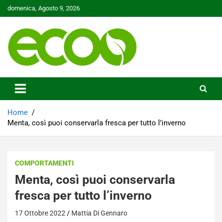
Skip
domenica, Agosto 9, 2026
to
content
Tutelare il nostro Pianeta è la nostra priorità
Ecoo.it
Home
Menta, così puoi conservarla fresca per tutto l’inverno
COMPORTAMENTI
Menta, così puoi conservarla
fresca per tutto l’inverno
17 Ottobre 2022
Mattia Di Gennaro