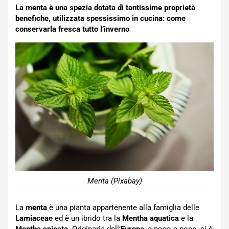
La menta è una spezia dotata di tantissime proprietà
benefiche, utilizzata spessissimo in cucina: come
conservarla fresca tutto l’inverno
Menta (Pixabay)
La
menta
è una pianta appartenente alla famiglia delle
Lamiaceae
ed è un ibrido tra la
Mentha
aquatica
e la
Mentha
spicata
. Originaria dell’
Europa
, a poco a poco, si è