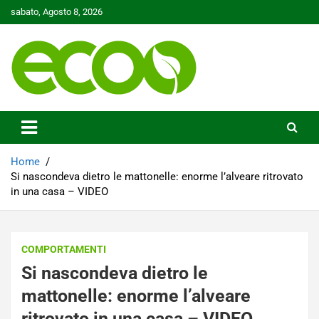
Skip
sabato, Agosto 8, 2026
to
content
Tutelare il nostro Pianeta è la nostra priorità
Ecoo.it
Home
Si nascondeva dietro le mattonelle: enorme l’alveare ritrovato
in una casa – VIDEO
COMPORTAMENTI
Si nascondeva dietro le
mattonelle: enorme l’alveare
ritrovato in una casa – VIDEO