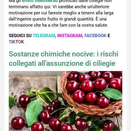
Ma gli
effetti indesiderati
provocati dalle ciliegie non
terminano affatto qui. Vi sarebbe anche un’ulteriore
motivazione per cui fareste meglio a tenervi alla larga
dall’ingerire questo frutto in grandi quantità. È una
motivazione che ha a che fare con la vostra salute.
SEGUICI SU
TELEGRAM
,
INSTAGRAM
,
FACEBOOK
E
T
I
K
T
O
K
Sostanze chimiche nocive: i rischi
collegati all’assunzione di ciliegie