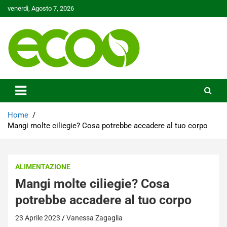
Skip
venerdì, Agosto 7, 2026
to
content
Tutelare il nostro Pianeta è la nostra priorità
Ecoo.it
Home
Mangi molte ciliegie? Cosa potrebbe accadere al tuo corpo
ALIMENTAZIONE
Mangi molte ciliegie? Cosa
potrebbe accadere al tuo corpo
23 Aprile 2023
Vanessa Zagaglia