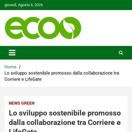
Skip
giovedì, Agosto 6, 2026
to
content
Tutelare il nostro Pianeta è la nostra priorità
Ecoo.it
Home
Lo sviluppo sostenibile promosso dalla collaborazione tra
Corriere e LifeGate
NEWS GREEN
Lo sviluppo sostenibile promosso
dalla collaborazione tra Corriere e
LifeGate