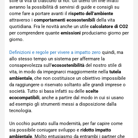
stile di vita di ciascuno di noi. Gli utenti on line infatti
avranno la possibilità di servirsi di guide e consigli su
come fare a portare avanti il
rispetto dell’ambiente
attraverso i
comportamenti ecosostenibili
della vita
quotidiana. Fra le novità anche un utile
calcolatore di CO2
per comprendere quante
emissioni
produciamo giorno per
giorno.
Definizioni e regole per vivere a impatto zero
quindi, ma
allo stesso tempo un sistema per affermare la
consapevolezza sull’
ecosostenibilità
del nostro stile di
vita, in modo da impegnarci maggiormente nella
tutela
ambientale
, che non costituisce un obiettivo impossibile
da raggiungere o riservato soltanto alle grandi imprese o
società. Tutto si basa infatti su delle
scelte
ecocompatibili
, anche a partire dal modo in cui si usano
ad esempio gli strumenti messi a disposizione dalla
tecnologia.
Un occhio puntato sulla modernità, per far capire come
sia possibile coniugare sviluppo e
ridotto impatto
ambientale
. Molto entusiasmo da entrambi i partner che