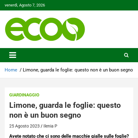
Skip
venerdì, Agosto 7, 2026
to
content
Tutelare il nostro Pianeta è la nostra priorità
Ecoo.it
Home
Limone, guarda le foglie: questo non è un buon segno
GIARDINAGGIO
Limone, guarda le foglie: questo
non è un buon segno
25 Agosto 2023
Ilenia P
Avete notato che ci sono delle macchie gialle sulle foglie?