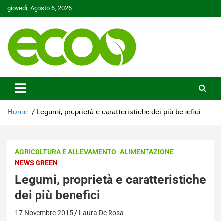
Skip
giovedì, Agosto 6, 2026
to
content
Tutelare il nostro Pianeta è la nostra priorità
Ecoo.it
Home
Legumi, proprietà e caratteristiche dei più benefici
AGRICOLTURA E ALLEVAMENTO
ALIMENTAZIONE
NEWS GREEN
Legumi, proprietà e caratteristiche
dei più benefici
17 Novembre 2015
Laura De Rosa