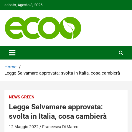
Skip
sabato, Agosto 8, 2026
to
content
Tutelare il nostro Pianeta è la nostra priorità
Ecoo.it
Home
Legge Salvamare approvata: svolta in Italia, cosa cambierà
NEWS GREEN
Legge Salvamare approvata:
svolta in Italia, cosa cambierà
12 Maggio 2022
Francesca Di Marco