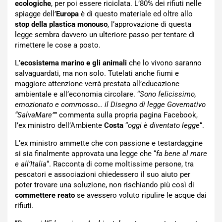
ecologiche
, per poi essere riciclata. L’80% dei rifiuti nelle
spiagge dell’
Europa
è di questo materiale ed oltre allo
stop della plastica monouso
, l’approvazione di questa
legge sembra davvero un ulteriore passo per tentare di
rimettere le cose a posto.
L’
ecosistema marino e gli animali
che lo vivono saranno
salvaguardati, ma non solo. Tutelati anche fiumi e
maggiore attenzione verrà prestata all’educazione
ambientale e all’economia circolare. “
Sono felicissimo,
emozionato e commosso… il Disegno di legge Governativo
“SalvaMare”
” commenta sulla propria pagina Facebook,
l’ex ministro dell’Ambiente
Costa
“
oggi è diventato legge
“.
L’ex ministro ammette che con passione e testardaggine
si sia finalmente approvata una legge che “
fa bene al mare
e all’Italia
“. Racconta di come moltissime persone, tra
pescatori e associazioni chiedessero il suo aiuto per
poter trovare una soluzione, non rischiando più così di
commettere reato
se avessero voluto ripulire le acque dai
rifiuti.