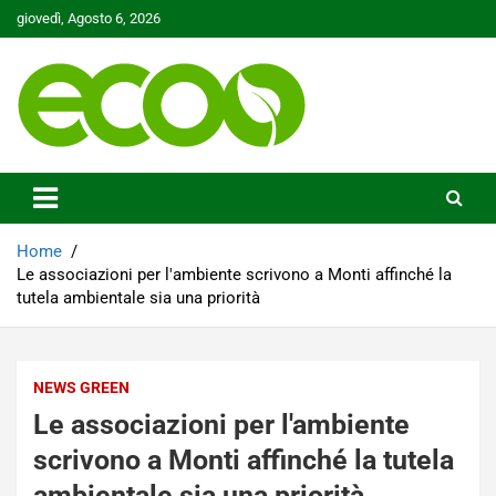
Skip
giovedì, Agosto 6, 2026
to
content
Tutelare il nostro Pianeta è la nostra priorità
Ecoo.it
Home
Le associazioni per l'ambiente scrivono a Monti affinché la
tutela ambientale sia una priorità
NEWS GREEN
Le associazioni per l'ambiente
scrivono a Monti affinché la tutela
ambientale sia una priorità