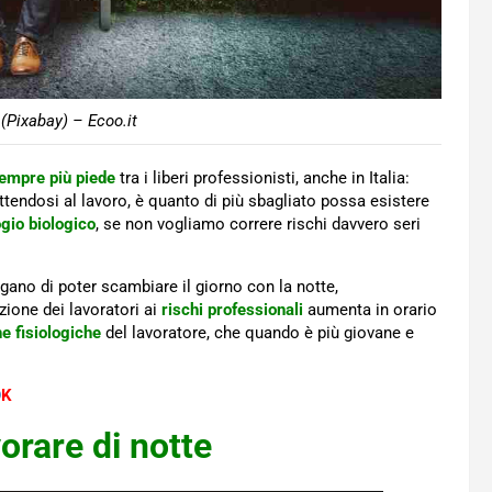
 (Pixabay) – Ecoo.it
empre più piede
tra i liberi professionisti, anche in Italia:
ttendosi al lavoro, è quanto di più sbagliato possa esistere
ogio biologico
, se non vogliamo correre rischi davvero seri
ngano di poter scambiare il giorno con la notte,
ione dei lavoratori ai
rischi professionali
aumenta in orario
he fisiologiche
del lavoratore, che quando è più giovane e
O
K
vorare di notte