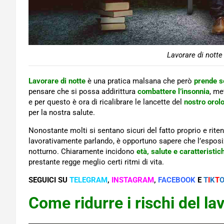
Lavorare di notte
Lavorare di notte
è una pratica malsana che però
prende s
pensare che si possa addirittura
combattere l’insonnia
, me
e per questo è ora di ricalibrare le lancette del
nostro orol
per la nostra salute.
Nonostante molti si sentano sicuri del fatto proprio e rite
lavorativamente parlando, è opportuno sapere che l’esposiz
notturno. Chiaramente incidono
età, salute e caratteristic
prestante regge meglio certi ritmi di vita.
SEGUICI SU
TELEGRAM
,
INSTAGRAM
,
FACEBOOK
E
T
I
K
T
Come ridurre i rischi del la