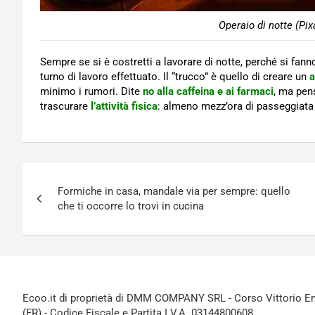
Operaio di notte (Pix
Sempre se si è costretti a lavorare di notte, perché si fann
turno di lavoro effettuato. Il “trucco” è quello di creare un
a
minimo i rumori. Dite
no alla caffeina e ai farmaci
, ma pens
trascurare
l’attività fisica
: almeno mezz’ora di passeggiata
Navigazione
Formiche in casa, mandale via per sempre: quello
articoli
che ti occorre lo trovi in cucina
Ecoo.it di proprietà di DMM COMPANY SRL - Corso Vittorio Ema
(FR) - Codice Fiscale e Partita I.V.A. 03144800608