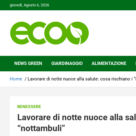
Skip
giovedì, Agosto 6, 2026
to
content
Tutelare il nostro Pianeta è la nostra priorità
Ecoo.it
NEWS GREEN
GIARDINAGGIO
ALIMENTAZIONE
Home
Lavorare di notte nuoce alla salute: cosa rischiano i 
BENESSERE
Lavorare di notte nuoce alla sal
“nottambuli”