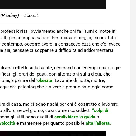
 (Pixabay) – Ecoo.it
 professionisti, ovviamente: anche chi fa i turni di notte in
 alti per la propria salute. Per riposare meglio, innanzitutto
l contempo, occorre avere la consapevolezza che c’è invece
 sia, pensare di sopperire a difficoltà ad addormentarsi
e diversi effetti sulla salute, generando ad esempio patologie
cati gli orari dei pasti, con alterazioni sulla dieta, che
one, a partire dall’
obesità
. Lavorare di notte, inoltre,
seguenze psicologiche e a vere e proprie patologie come
a di casa, ma ci sono rischi per chi è costretto a lavorare
ono all’ordine del giorno, così come i cosiddetti
“colpi di
consigli utili sono quelli di
condividere la guida
o
velocità
e mantenere per quanto possibile
alta l’allerta
.