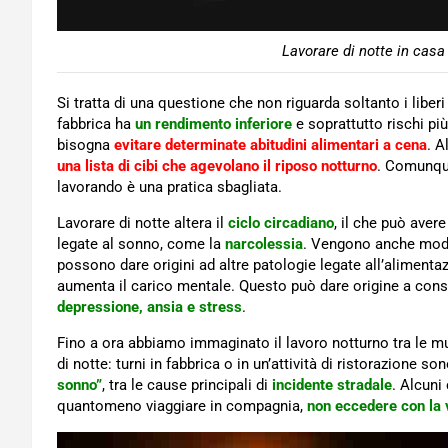
Lavorare di notte in casa
Si tratta di una questione che non riguarda soltanto i liberi
fabbrica ha
un rendimento inferiore
e soprattutto rischi più
bisogna
evitare determinate abitudini alimentari a cena
. A
una lista di cibi che agevolano il riposo notturno
. Comunque
lavorando è una pratica sbagliata.
Lavorare di notte altera il
ciclo circadiano
, il che può aver
legate al sonno, come la
narcolessia
. Vengono anche modifi
possono dare origini ad altre patologie legate all’alimentazi
aumenta il carico mentale. Questo può dare origine a con
depressione, ansia e stress
.
Fino a ora abbiamo immaginato il lavoro notturno tra le mur
di notte: turni in fabbrica o in un’attività di ristorazione s
sonno”
, tra le cause principali di
incidente stradale
. Alcuni 
quantomeno viaggiare in compagnia,
non eccedere con la 