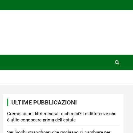
ULTIME PUBBLICAZIONI
Creme solari, filtri minerali o chimici? Le differenze che
è utile conoscere prima dell’estate
Sei luoghi straordinari che rischiano di cambiare per