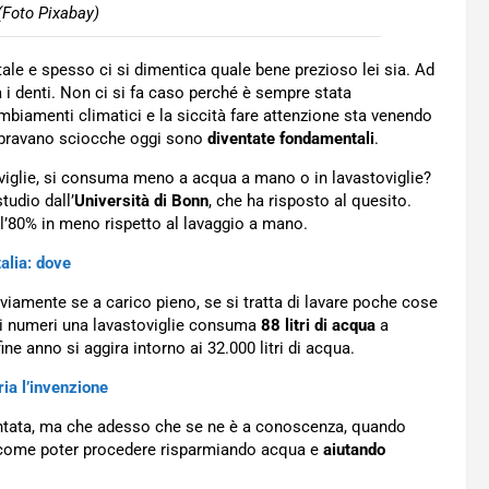
 (Foto Pixabay)
tale e spesso ci si dimentica quale bene prezioso lei sia. Ad
a i denti. Non ci si fa caso perché è sempre stata
mbiamenti climatici e la siccità fare attenzione sta venendo
mbravano sciocche oggi sono
diventate fondamentali
.
viglie, si consuma meno a acqua a mano o in lavastoviglie?
tudio dall’
Università di Bonn
, che ha risposto al quesito.
l’80% in meno rispetto al lavaggio a mano.
alia: dove
vviamente se a carico pieno, se si tratta di lavare poche cose
di numeri una lavastoviglie consuma
88 litri di acqua
a
 fine anno si aggira intorno ai 32.000 litri di acqua.
ria l’invenzione
contata, ma che adesso che se ne è a conoscenza, quando
rà come poter procedere risparmiando acqua e
aiutando