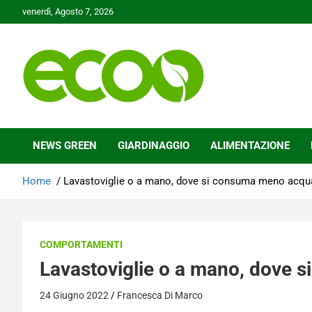
Skip
venerdì, Agosto 7, 2026
to
content
Tutelare il nostro Pianeta è la nostra priorità
Ecoo.it
NEWS GREEN
GIARDINAGGIO
ALIMENTAZIONE
Home
Lavastoviglie o a mano, dove si consuma meno acqu
COMPORTAMENTI
Lavastoviglie o a mano, dove
24 Giugno 2022
Francesca Di Marco