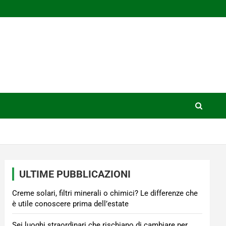
ULTIME PUBBLICAZIONI
Creme solari, filtri minerali o chimici? Le differenze che
è utile conoscere prima dell’estate
Sei luoghi straordinari che rischiano di cambiare per