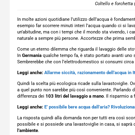
Coltello e forchetta
In molte azioni quotidiane l’utilizzo dell’acqua è fondamen
esempio far scorrere minuti interi l’acqua quando ci si lav
un’abitudine, ma con i tempi che il mondo sta vivendo, i ca
naturale a sempre più persone. Accortezze che prima se
Come un eterno dilemma che riguarda il lavaggio delle sto
In
Germania
qualche tempo fa, è stato portato avanti uno s
Sembrerebbe che con l’elettrodomestico si consumi circa 
Leggi anche:
Allarme siccità, razionamento dell’acqua in It
Quindi la scelta più ecologica ricade sulla lavastoviglie. O
a quel punto non sarebbe più così conveniente. Parlando 
differenza dei
103 litri del lavaggio a mano
. Il risparmio a
Leggi anche:
E’ possibile bere acqua dall’aria? Rivoluziona
La risposta quindi alla domanda non per tutti era così s
possibile e si possiede una lavastoviglie in casa, si sap
l’ambiente
.