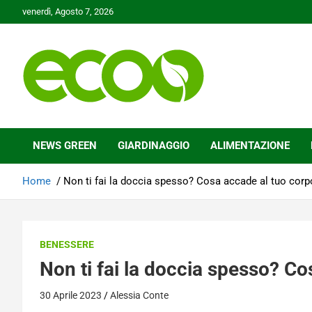
Skip
venerdì, Agosto 7, 2026
to
content
Tutelare il nostro Pianeta è la nostra priorità
Ecoo.it
NEWS GREEN
GIARDINAGGIO
ALIMENTAZIONE
Home
Non ti fai la doccia spesso? Cosa accade al tuo corp
BENESSERE
Non ti fai la doccia spesso? C
30 Aprile 2023
Alessia Conte