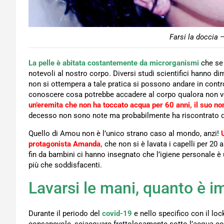
Farsi la doccia 
La pelle è abitata costantemente da microrganismi
che se
notevoli al nostro corpo. Diversi studi scientifici hanno 
non si ottempera a tale pratica si possono andare in contr
conoscere cosa potrebbe accadere al corpo qualora non v
un’eremita che non ha toccato acqua per 60 anni, il suo n
decesso non sono note ma probabilmente ha riscontrato div
Quello di Amou non è l’unico strano caso al mondo, anzi!
protagonista Amanda
,
che non si è lavata i capelli per 20
fin da bambini ci hanno insegnato che l’igiene personale è un
più che soddisfacenti.
Lavarsi le mani, quanto è 
Durante il periodo del
covid-19
e nello specifico con il l