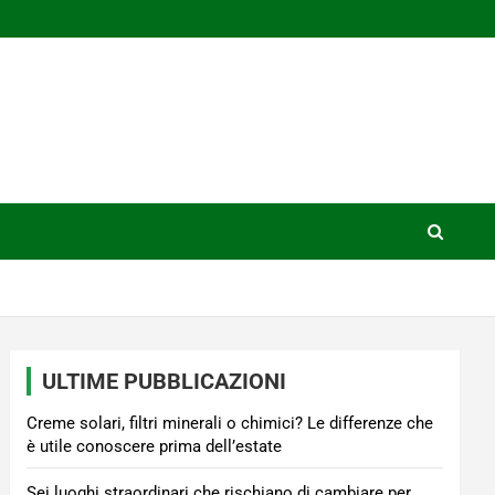
ULTIME PUBBLICAZIONI
Creme solari, filtri minerali o chimici? Le differenze che
è utile conoscere prima dell’estate
Sei luoghi straordinari che rischiano di cambiare per