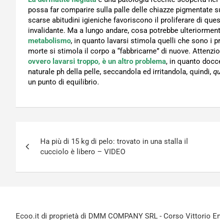
possa far comparire sulla palle delle chiazze pigmentate s
scarse abitudini igieniche favoriscono il proliferare di qu
invalidante. Ma a lungo andare, cosa potrebbe ulteriorme
metabolismo
, in quanto lavarsi stimola quelli che sono i 
morte si stimola il corpo a “fabbricarne” di nuove. Attenzi
ovvero lavarsi troppo, è un altro problema
, in quanto docc
naturale ph della pelle, seccandola ed irritandola, quindi,
qu
un punto di equilibrio.
Navigazione
Ha più di 15 kg di pelo: trovato in una stalla il
articoli
cucciolo è libero – VIDEO
Ecoo.it di proprietà di DMM COMPANY SRL - Corso Vittorio Ema