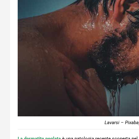
Lavarsi – Pixaba
La dermatite neglata
è una patologia recente scoperta nel 