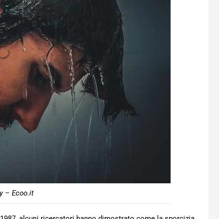
y – Ecoo.it
1987, alcuni ricercatori hanno dimostrato come la sporcizia