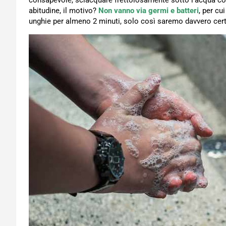
consapevole, sciacquare frettolosamente sotto l’acqua co
abitudine, il motivo?
Non vanno via germi e batteri
, per cu
unghie per almeno 2 minuti, solo così saremo davvero certi