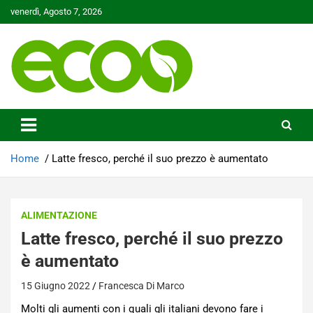
Skip
venerdì, Agosto 7, 2026
to
content
Tutelare il nostro Pianeta è la nostra priorità
Ecoo.it
Home
Latte fresco, perché il suo prezzo è aumentato
ALIMENTAZIONE
Latte fresco, perché il suo prezzo
è aumentato
15 Giugno 2022
Francesca Di Marco
Molti gli aumenti con i quali gli italiani devono fare i