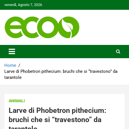
Skip
venerdì, Agosto 7, 2026
to
content
Tutelare il nostro Pianeta è la nostra priorità
Ecoo.it
Home
Larve di Phobetron pithecium: bruchi che si “travestono” da
tarantole
ANIMALI
Larve di Phobetron pithecium:
bruchi che si “travestono” da
tarantole