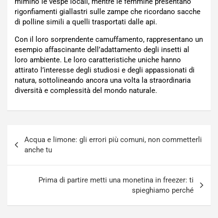
mimino le vespe locali, mentre le femmine presentano
rigonfiamenti giallastri sulle zampe che ricordano sacche
di polline simili a quelli trasportati dalle api.
Con il loro sorprendente camuffamento, rappresentano un
esempio affascinante dell’adattamento degli insetti al
loro ambiente. Le loro caratteristiche uniche hanno
attirato l’interesse degli studiosi e degli appassionati di
natura, sottolineando ancora una volta la straordinaria
diversità e complessità del mondo naturale.
Navigazione
Acqua e limone: gli errori più comuni, non commetterli
articoli
anche tu
Prima di partire metti una monetina in freezer: ti
spieghiamo perché