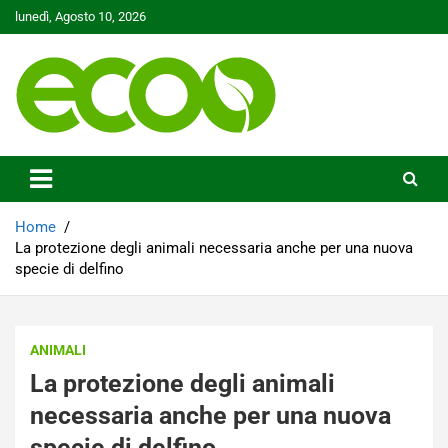
Skip
lunedì, Agosto 10, 2026
to
content
Tutelare il nostro Pianeta è la nostra priorità
Ecoo.it
Home
La protezione degli animali necessaria anche per una nuova
specie di delfino
ANIMALI
La protezione degli animali
necessaria anche per una nuova
specie di delfino