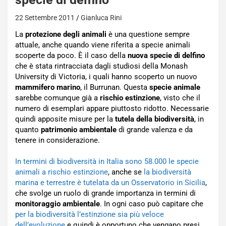
22 Settembre 2011
Gianluca Rini
La
protezione degli animali
è una questione sempre
attuale, anche quando viene riferita a specie animali
scoperte da poco. È il caso della
nuova specie di delfino
che è stata rintracciata dagli studiosi della Monash
University di Victoria, i quali hanno scoperto un nuovo
mammifero marino
, il Burrunan. Questa
specie animale
sarebbe comunque già a
rischio estinzione
, visto che il
numero di esemplari appare piuttosto ridotto. Necessarie
quindi apposite misure per la
tutela della biodiversità
, in
quanto
patrimonio ambientale
di grande valenza e da
tenere in considerazione.
In termini di biodiversità in Italia sono 58.000 le specie
animali a rischio estinzione
, anche se
la biodiversità
marina e terrestre è tutelata da un Osservatorio in Sicilia
,
che svolge un ruolo di grande importanza in termini di
monitoraggio ambientale
. In ogni caso può capitare che
per la biodiversità l’estinzione sia più veloce
dell’evoluzione
e quindi è opportuno che vengano presi