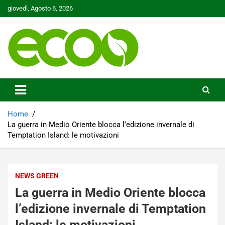
Skip
giovedì, Agosto 6, 2026
to
content
Tutelare il nostro Pianeta è la nostra priorità
Ecoo.it
Home
La guerra in Medio Oriente blocca l’edizione invernale di
Temptation Island: le motivazioni
NEWS GREEN
La guerra in Medio Oriente blocca
l’edizione invernale di Temptation
Island: le motivazioni