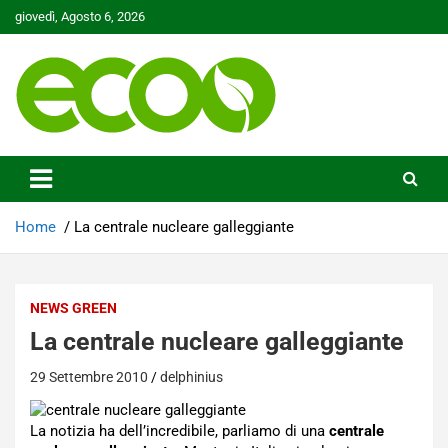
Skip
giovedì, Agosto 6, 2026
to
content
Tutelare il nostro Pianeta è la nostra priorità
Ecoo.it
Home
La centrale nucleare galleggiante
NEWS GREEN
La centrale nucleare galleggiante
29 Settembre 2010
delphinius
La notizia ha dell’incredibile, parliamo di una
centrale