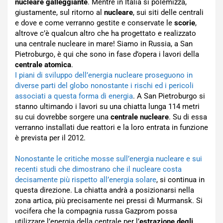
nucleare galleggiante
. Mentre in Italia si polemizza,
giustamente, sul ritorno al
nucleare
, sui siti delle centrali
e dove e come verranno gestite e conservate le
scorie
,
altrove c’è qualcun altro che ha progettato e realizzato
una centrale nucleare in mare! Siamo in Russia, a San
Pietroburgo, è qui che sono in fase d’opera i lavori della
centrale atomica
.
I piani di sviluppo dell’energia nucleare proseguono in
diverse parti del globo nonostante i rischi ed i pericoli
associati a questa forma di energia
. A San Pietroburgo si
stanno ultimando i lavori su una chiatta lunga 114 metri
su cui dovrebbe sorgere una
centrale nucleare
. Su di essa
verranno installati due reattori e la loro entrata in funzione
è prevista per il 2012.
Nonostante le critiche mosse sull’energia nucleare e sui
recenti studi che dimostrano che il nucleare costa
decisamente più rispetto all’energia solare
, si continua in
questa direzione. La chiatta andrà a posizionarsi nella
zona artica, più precisamente nei pressi di Murmansk. Si
vocifera che la compagnia russa Gazprom possa
utilizzare l’energia della centrale per l’
estrazione degli