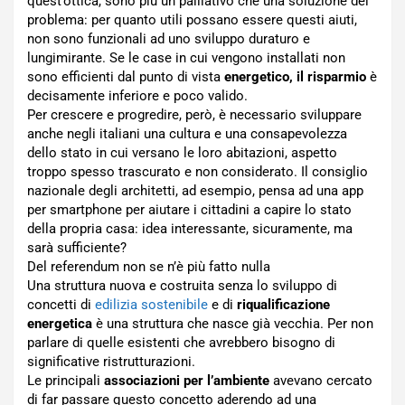
quest’ottica, sono più un palliativo che una soluzione del
problema: per quanto utili possano essere questi aiuti,
non sono funzionali ad uno sviluppo duraturo e
lungimirante. Se le case in cui vengono installati non
sono efficienti dal punto di vista
energetico, il risparmio
è
decisamente inferiore e poco valido.
Per crescere e progredire, però, è necessario sviluppare
anche negli italiani una cultura e una consapevolezza
dello stato in cui versano le loro abitazioni, aspetto
troppo spesso trascurato e non considerato. Il consiglio
nazionale degli architetti, ad esempio, pensa ad una app
per smartphone per aiutare i cittadini a capire lo stato
della propria casa: idea interessante, sicuramente, ma
sarà sufficiente?
Del referendum non se n’è più fatto nulla
Una struttura nuova e costruita senza lo sviluppo di
concetti di
edilizia sostenibile
e di
riqualificazione
energetica
è una struttura che nasce già vecchia. Per non
parlare di quelle esistenti che avrebbero bisogno di
significative ristrutturazioni.
Le principali
associazioni per l’ambiente
avevano cercato
di far passare questo concetto aderendo ad una