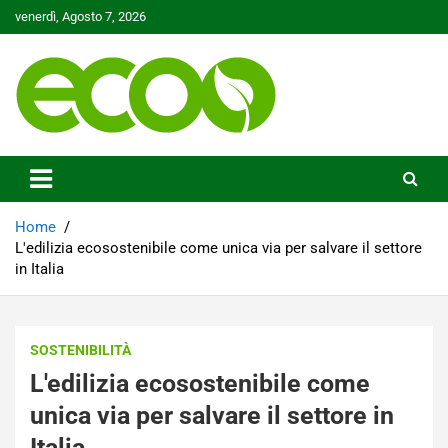
Skip
venerdì, Agosto 7, 2026
to
content
Tutelare il nostro Pianeta è la nostra priorità
Ecoo.it
Home
L'edilizia ecosostenibile come unica via per salvare il settore
in Italia
SOSTENIBILITÀ
L'edilizia ecosostenibile come
unica via per salvare il settore in
Italia