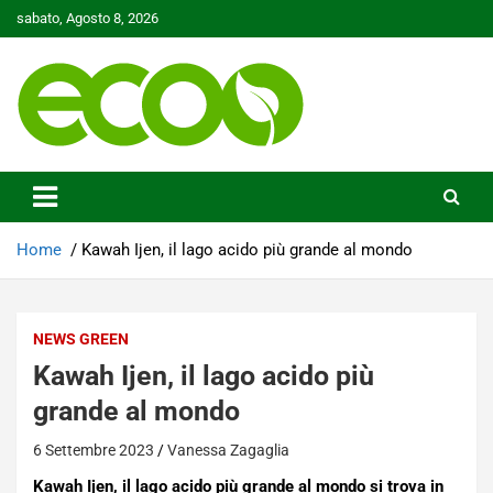
Skip
sabato, Agosto 8, 2026
to
content
Tutelare il nostro Pianeta è la nostra priorità
Ecoo.it
Home
Kawah Ijen, il lago acido più grande al mondo
NEWS GREEN
Kawah Ijen, il lago acido più
grande al mondo
6 Settembre 2023
Vanessa Zagaglia
Kawah Ijen, il lago acido più grande al mondo si trova in