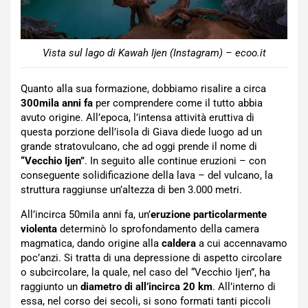
Vista sul lago di Kawah Ijen (Instagram) – ecoo.it
Quanto alla sua formazione, dobbiamo risalire a circa
300mila anni fa
per comprendere come il tutto abbia
avuto origine. All’epoca, l’intensa attività eruttiva di
questa porzione dell’isola di Giava diede luogo ad un
grande stratovulcano, che ad oggi prende il nome di
“Vecchio Ijen”
. In seguito alle continue eruzioni – con
conseguente solidificazione della lava – del vulcano, la
struttura raggiunse un’altezza di ben 3.000 metri.
All’incirca 50mila anni fa, un’
eruzione particolarmente
violenta
determinò lo sprofondamento della camera
magmatica, dando origine alla
caldera
a cui accennavamo
poc’anzi. Si tratta di una depressione di aspetto circolare
o subcircolare, la quale, nel caso del “Vecchio Ijen”, ha
raggiunto un
diametro di all’incirca 20 km
. All’interno di
essa, nel corso dei secoli, si sono formati tanti piccoli