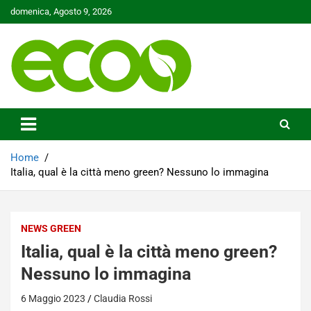
Skip
domenica, Agosto 9, 2026
to
content
Tutelare il nostro Pianeta è la nostra priorità
Ecoo.it
Home
Italia, qual è la città meno green? Nessuno lo immagina
NEWS GREEN
Italia, qual è la città meno green?
Nessuno lo immagina
6 Maggio 2023
Claudia Rossi