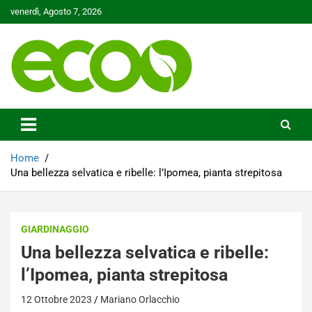
Skip
venerdì, Agosto 7, 2026
to
content
Tutelare il nostro Pianeta è la nostra priorità
Ecoo.it
Home
Una bellezza selvatica e ribelle: l’Ipomea, pianta strepitosa
GIARDINAGGIO
Una bellezza selvatica e ribelle:
l’Ipomea, pianta strepitosa
12 Ottobre 2023
Mariano Orlacchio