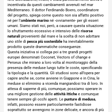
incentivata da questi cambiamenti avvenuti nel mar
Mediterraneo. Il dottor Ferdinando Boero, coordinatore
del progetto, spiega come questo non sia affatto positivo
né per l’a
mbiente marino
né -ovviamente- per gli esseri
umani. Siamo stati noi, però, a causare questa situazione:
lo sfruttamento eccessivo e intensivo delle
risorse
naturali
provenienti dal mare e la scelta di non adottare
uno stile di
pesca più sostenibile
ha inevitabilmente
prodotto queste drammatiche conseguenze.
Questa iniziativa si collega poi a tre grandi progetti
europei denominati Coconet, Vectors of change e
Perseus che mirano a loro volta al monitoraggio della
presenza delle meduse lungo tutte le coste, specificando
la tipologia e la quantità. Gli studiosi sono all’opera per
capire anche se, come avviene in Giappone e in Cina, le
meduse si eliminino a vicenda mangiandosi tra di loro. In
attesa di saperne di più, comunque, possiamo sperare in
una migliore gestione delle
attività ittiche
e comunque
tenere sempre gli occhi aperti. Le
punture di medusa
,
infatti, possono essere particolarmente fastidiose
soprattutto se avvengono in zone delicate, e ancora di più