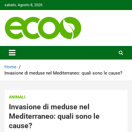
Skip
sabato, Agosto 8, 2026
to
content
Tutelare il nostro Pianeta è la nostra priorità
Ecoo.it
Home
Invasione di meduse nel Mediterraneo: quali sono le cause?
ANIMALI
Invasione di meduse nel
Mediterraneo: quali sono le
cause?