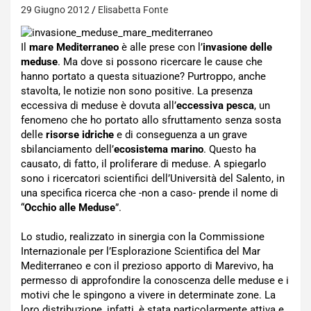
29 Giugno 2012
Elisabetta Fonte
Il
mare Mediterraneo
è alle prese con l’
invasione delle
meduse
. Ma dove si possono ricercare le cause che
hanno portato a questa situazione? Purtroppo, anche
stavolta, le notizie non sono positive. La presenza
eccessiva di meduse è dovuta all’
eccessiva pesca
, un
fenomeno che ho portato allo sfruttamento senza sosta
delle
risorse idriche
e di conseguenza a un grave
sbilanciamento dell’
ecosistema marino
. Questo ha
causato, di fatto, il proliferare di meduse. A spiegarlo
sono i ricercatori scientifici dell’Università del Salento, in
una specifica ricerca che -non a caso- prende il nome di
“
Occhio alle Meduse
”.
Lo studio, realizzato in sinergia con la Commissione
Internazionale per l’Esplorazione Scientifica del Mar
Mediterraneo e con il prezioso apporto di Marevivo, ha
permesso di approfondire la conoscenza delle meduse e i
motivi che le spingono a vivere in determinate zone. La
loro distribuzione, infatti, è stata particolarmente attiva e