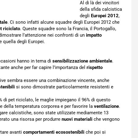
Al di là dei vincitori
della sfida calcistica
degli
Europei 2012
,
tale
. Ci sono infatti alcune squadre degli Europei 2012 che
t riciclato
. Queste squadre sono la Francia, il Portogallo,
dimostrare l’attenzione nei confronti di un
impatto
 quella degli Europei.
occasioni hanno in tema di
sensibilizzazione ambientale
.
nte anche per far capire l’importanza del
rispetto
tive sembra essere una combinazione vincente, anche
tenibili
si sono dimostrate particolarmente resistenti e
0% di pet riciclato, le maglie impiegano il 96% di questo
one della temperatura corporea e per favorire la
ventilazione
.
e gare calcistiche, sono state utilizzate mediamente 13
derato una risorsa per produrre
nuovi materiali
che vengono
rtare avanti
comportamenti ecosostenibili
che poi si