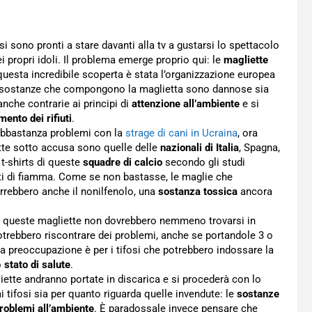
osi sono pronti a stare davanti alla tv a gustarsi lo spettacolo
i propri idoli. Il problema emerge proprio qui: le
magliette
 questa incredibile scoperta è stata l’organizzazione europea
une sostanze che compongono la maglietta sono dannose sia
nche contrarie ai principi di
attenzione all’ambiente
e si
mento dei rifiuti
.
abbastanza problemi con la
strage di cani in Ucraina
, ora
tte sotto accusa sono quelle delle
nazionali di Italia
, Spagna,
 t-shirts di queste
squadre di calcio
secondo gli studi
nti di fiamma. Come se non bastasse, le maglie che
rrebbero anche il nonilfenolo, una
sostanza tossica
ancora
he queste magliette non dovrebbero nemmeno trovarsi in
potrebbero riscontrare dei problemi, anche se portandole 3 o
ra preoccupazione è per i tifosi che potrebbero indossare la
o
stato di salute
.
tte andranno portate in discarica e si procederà con lo
i tifosi sia per quanto riguarda quelle invendute: le
sostanze
roblemi all’ambiente
. È paradossale invece pensare che