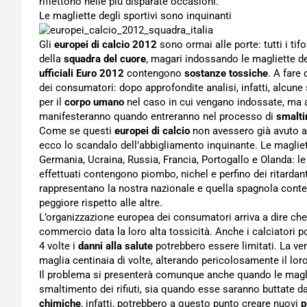
riflettono nelle più disparate occasioni.
Le magliette degli sportivi sono inquinanti
Gli
europei di calcio 2012
sono ormai alle porte: tutti i tif
della
squadra del cuore
, magari indossando le magliette de
ufficiali Euro 2012
contengono
sostanze tossiche
. A fare
dei consumatori: dopo approfondite analisi, infatti, alc
per il
corpo umano
nel caso in cui vengano indossate, ma a
manifesteranno quando entreranno nel processo di
smalti
Come se questi
europei di calcio
non avessero già avuto 
ecco lo scandalo dell’abbigliamento inquinante. Le maglie
Germania, Ucraina, Russia, Francia, Portogallo e Olanda: le
effettuati contengono piombo, nichel e perfino dei ritarda
rappresentano la nostra nazionale e quella spagnola conte
peggiore rispetto alle altre.
L’organizzazione europea dei consumatori arriva a dire c
commercio data la loro alta tossicità. Anche i calciatori 
4 volte i
danni alla salute
potrebbero essere limitati. La ve
maglia centinaia di volte, alterando pericolosamente il lor
Il problema si presenterà comunque anche quando le maglie
smaltimento dei rifiuti, sia quando esse saranno buttate da
chimiche
, infatti, potrebbero a questo punto creare nuovi
p