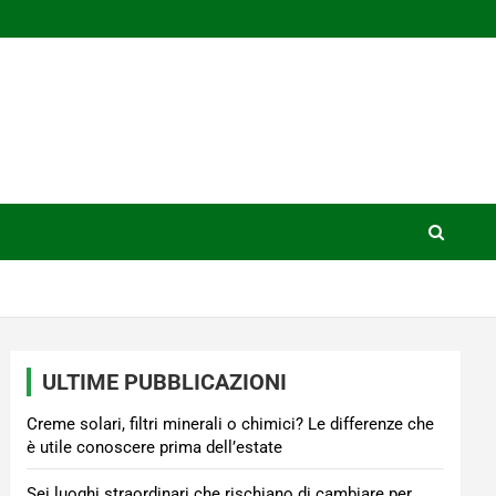
ULTIME PUBBLICAZIONI
Creme solari, filtri minerali o chimici? Le differenze che
è utile conoscere prima dell’estate
Sei luoghi straordinari che rischiano di cambiare per