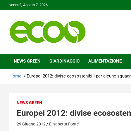
Skip
venerdì, Agosto 7, 2026
to
content
Tutelare il nostro Pianeta è la nostra priorità
Ecoo.it
NEWS GREEN
GIARDINAGGIO
ALIMENTAZIONE
Home
Europei 2012: divise ecosostenibili per alcune squad
NEWS GREEN
Europei 2012: divise ecososten
29 Giugno 2012
Elisabetta Fonte