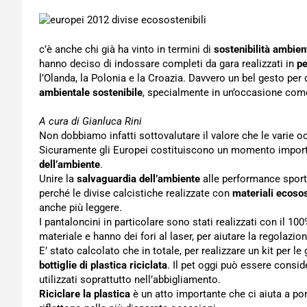
c’è anche chi già ha vinto in termini di
sostenibilità ambien
hanno deciso di indossare completi da gara realizzati in
pe
l’Olanda, la Polonia e la Croazia. Davvero un bel gesto per 
ambientale sostenibile
, specialmente in un’occasione come
A cura di Gianluca Rini
Non dobbiamo infatti sottovalutare il valore che le varie 
Sicuramente gli Europei costituiscono un momento importa
dell’ambiente
.
Unire la
salvaguardia dell’ambiente
alle performance spor
perché le divise calcistiche realizzate con
materiali ecosos
anche più leggere.
I pantaloncini in particolare sono stati realizzati con il 10
materiale e hanno dei fori al laser, per aiutare la regolazi
E’ stato calcolato che in totale, per realizzare un kit per l
bottiglie di plastica riciclata
. Il pet oggi può essere consi
utilizzati soprattutto nell’abbigliamento.
Riciclare la plastica
è un atto importante che ci aiuta a po