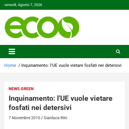
Skip
venerdì, Agosto 7, 2026
to
content
Tutelare il nostro Pianeta è la nostra priorità
Ecoo.it
Home
Inquinamento: l'UE vuole vietare fosfati nei detersivi
NEWS GREEN
Inquinamento: l'UE vuole vietare
fosfati nei detersivi
7 Novembre 2010
Gianluca Rini