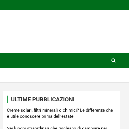
ULTIME PUBBLICAZIONI
Creme solari, filtri minerali o chimici? Le differenze che
è utile conoscere prima dell’estate
Sei luoghi straordinari che rischiano di cambiare per