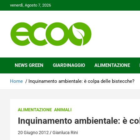
Skip
venerdì, Agosto 7, 2026
to
content
Tutelare il nostro Pianeta è la nostra priorità
Ecoo.it
NEWS GREEN
GIARDINAGGIO
ALIMENTAZIONE
Home
Inquinamento ambientale: è colpa delle bistecche?
ALIMENTAZIONE
ANIMALI
Inquinamento ambientale: è col
20 Giugno 2012
Gianluca Rini