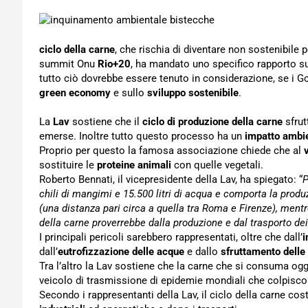
ciclo della carne
, che rischia di diventare non sostenibile pe
summit Onu
Rio+20
, ha mandato uno specifico rapporto s
tutto ciò dovrebbe essere tenuto in considerazione, se i Gov
green economy
e sullo
sviluppo sostenibile
.
La
Lav
sostiene che il
ciclo di produzione della carne
sfrutt
emerse. Inoltre tutto questo processo ha un
impatto ambi
Proprio per questo la famosa associazione chiede che al
sostituire le
proteine animali
con quelle vegetali.
Roberto Bennati, il vicepresidente della Lav, ha spiegato: “
P
chili di mangimi e 15.500 litri di acqua e comporta la pro
(una distanza pari circa a quella tra Roma e Firenze), ment
della carne proverrebbe dalla produzione e dal trasporto d
I principali pericoli sarebbero rappresentati, oltre che dall’
i
dall’
eutrofizzazione delle acque
e dallo
sfruttamento delle 
Tra l’altro la Lav sostiene che la carne che si consuma og
veicolo di trasmissione di epidemie mondiali che colpiscon
Secondo i rappresentanti della Lav, il ciclo della carne cos