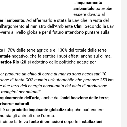
L’
inquinamento
ambientale
potrebbe
essere dovuto al
r l’
ambiente
. Ad affermarlo è stata la Lav, che in vista del
ull’argomento al ministro dell’Ambiente
Clini
. Secondo la Lav
erni a livello globale per il futuro intendono puntare sulla
a il 70% delle terre agricole e il 30% del totale delle terre
entale
negativo, che fa sentire i suoi effetti anche sul clima.
vertice Rio+20
si adottino delle politiche adatte per
er produrre un chilo di carne di manzo sono necessari 10
duzione di tanta CO2 quanto un’automobile che percorre 250 km
re due terzi dell’energia consumata dal ciclo di produzione
ei mangimi per animali
“.
nquinamento dell’aria
, anche dall’
acidificazione delle terre
,
risorse naturali
.
gi è un
prodotto inquinante globalizzato
, che può essere
o sia gli animali che l’uomo.
tituisce la terza
fonte di emissioni
dopo le
installazioni