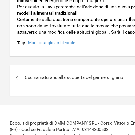
industriali
ed energetiche e dopo i trasporti.
Per questo la Lav spererebbe nell’adozione di una nuova
p
modelli alimentari tradizionali
.
Certamente sulla questione è importante operare una rifless
non sono da sottovalutare tutte quelle mosse che possan
attraverso una modifica delle abitudini globali. Sarà il ca
Tags:
Monitoraggio ambientale
Navigazione
Cucina naturale: alla scoperta del germe di grano
articoli
Ecoo.it di proprietà di DMM COMPANY SRL - Corso Vittorio Ema
(FR) - Codice Fiscale e Partita I.V.A. 03144800608