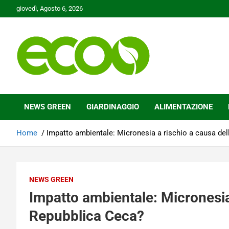
Skip
giovedì, Agosto 6, 2026
to
content
Tutelare il nostro Pianeta è la nostra priorità
Ecoo.it
NEWS GREEN
GIARDINAGGIO
ALIMENTAZIONE
Home
Impatto ambientale: Micronesia a rischio a causa de
NEWS GREEN
Impatto ambientale: Micronesia
Repubblica Ceca?