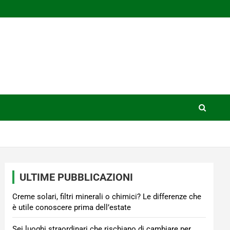
ULTIME PUBBLICAZIONI
Creme solari, filtri minerali o chimici? Le differenze che
è utile conoscere prima dell’estate
Sei luoghi straordinari che rischiano di cambiare per