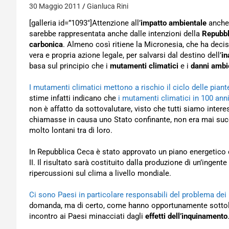
30 Maggio 2011
Gianluca Rini
[galleria id=”1093″]Attenzione all’
impatto ambientale
anche 
sarebbe rappresentata anche dalle intenzioni della
Repubbl
carbonica
. Almeno così ritiene la Micronesia, che ha deci
vera e propria azione legale, per salvarsi dal destino dell’
i
basa sul principio che i
mutamenti climatici
e i
danni ambi
I mutamenti climatici mettono a rischio il ciclo delle piant
stime infatti indicano che
i mutamenti climatici in 100 ann
non è affatto da sottovalutare, visto che tutti siamo inter
chiamasse in causa uno Stato confinante, non era mai suc
molto lontani tra di loro.
In Repubblica Ceca è stato approvato un piano energetico co
II. Il risultato sarà costituito dalla produzione di un’ingent
ripercussioni sul clima a livello mondiale.
Ci sono Paesi in particolare responsabili del problema dei
domanda, ma di certo, come hanno opportunamente sottolinea
incontro ai Paesi minacciati dagli
effetti dell’inquinamento