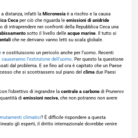
a distanza, infatti la
Micronesia
è a rischio e la causa
ica Ceca
per ciò che riguarda le
emissioni di anidride
so di intraprendere nei confronti della Repubblica Ceca una
nabissamento
sotto il livello delle
acque marine
. Il tutto si
entali
che ne derivano vanno letti su scala globale.
e
e costituiscono un pericolo anche per l’uomo. Recenti
i causeranno l’estinzione dell’uomo
. Per questo la questione
essati dal problema. E se fino ad ora è capitato che un Paese
cesso che si scontrassero sul piano del
clima
due Paesi
n l’obiettivo di ingrandire la
centrale a carbone
di Prunerov
e quantità di
emissioni nocive
, che non potranno non avere
 mutamenti climatici
? È difficile rispondere a questa
to gli esperti, il diritto internazionale dovrebbe venire
.