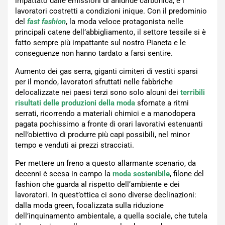
impattato dalle emissioni di anidride carbonica, e i
lavoratori costretti a condizioni inique. Con il predominio
del
fast fashion
, la moda veloce protagonista nelle
principali catene dell’abbigliamento, il settore tessile si è
fatto sempre più impattante sul nostro Pianeta e le
conseguenze non hanno tardato a farsi sentire.
Aumento dei gas serra, giganti cimiteri di vestiti sparsi
per il mondo, lavoratori sfruttati nelle fabbriche
delocalizzate nei paesi terzi sono solo alcuni dei
terribili
risultati delle produzioni della moda
sfornate a ritmi
serrati, ricorrendo a materiali chimici e a manodopera
pagata pochissimo a fronte di orari lavorativi estenuanti
nell’obiettivo di produrre più capi possibili, nel minor
tempo e venduti ai prezzi stracciati.
Per mettere un freno a questo allarmante scenario, da
decenni è scesa in campo la
moda sostenibile
, filone del
fashion che guarda al rispetto dell’ambiente e dei
lavoratori. In quest’ottica ci sono diverse declinazioni:
dalla moda green, focalizzata sulla riduzione
dell’inquinamento ambientale, a quella sociale, che tutela