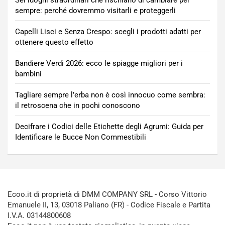
Sei luoghi straordinari che rischiano di cambiare per
sempre: perché dovremmo visitarli e proteggerli
Capelli Lisci e Senza Crespo: scegli i prodotti adatti per
ottenere questo effetto
Bandiere Verdi 2026: ecco le spiagge migliori per i
bambini
Tagliare sempre l’erba non è così innocuo come sembra:
il retroscena che in pochi conoscono
Decifrare i Codici delle Etichette degli Agrumi: Guida per
Identificare le Bucce Non Commestibili
Ecoo.it di proprietà di DMM COMPANY SRL - Corso Vittorio
Emanuele II, 13, 03018 Paliano (FR) - Codice Fiscale e Partita
I.V.A. 03144800608