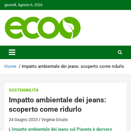
Skip
giovedì, Agosto 6, 2026
to
content
Tutelare il nostro Pianeta è la nostra priorità
Ecoo.it
Home
Impatto ambientale dei jeans: scoperto come ridurlo
SOSTENIBILITÀ
Impatto ambientale dei jeans:
scoperto come ridurlo
24 Giugno 2023
Virginia Grozio
L’impatto ambientale dei jeans sul Pianeta è davvero