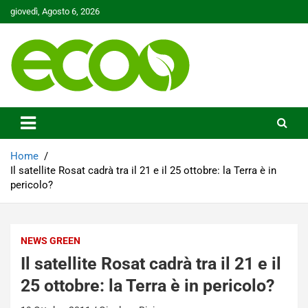
Skip
giovedì, Agosto 6, 2026
to
content
Tutelare il nostro Pianeta è la nostra priorità
Ecoo.it
Home
Il satellite Rosat cadrà tra il 21 e il 25 ottobre: la Terra è in
pericolo?
NEWS GREEN
Il satellite Rosat cadrà tra il 21 e il
25 ottobre: la Terra è in pericolo?