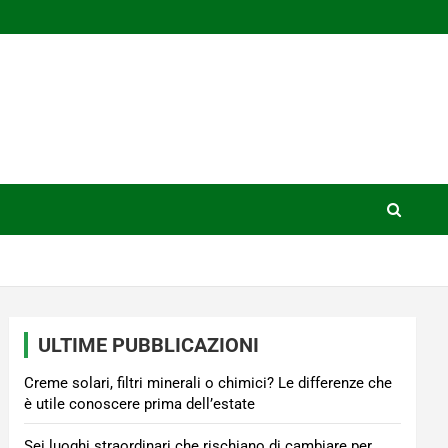
ULTIME PUBBLICAZIONI
Creme solari, filtri minerali o chimici? Le differenze che
è utile conoscere prima dell’estate
Sei luoghi straordinari che rischiano di cambiare per