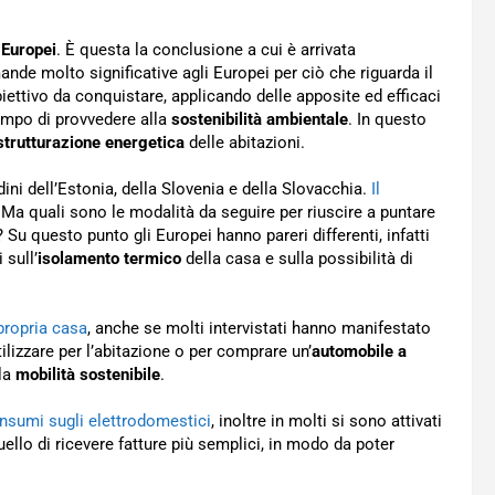
i
Europei
. È questa la conclusione a cui è arrivata
nde molto significative agli Europei per ciò che riguarda il
iettivo da conquistare, applicando delle apposite ed efficaci
tempo di provvedere alla
sostenibilità ambientale
. In questo
strutturazione energetica
delle abitazioni.
dini dell’Estonia, della Slovenia e della Slovacchia.
Il
 Ma quali sono le modalità da seguire per riuscire a puntare
? Su questo punto gli Europei hanno pareri differenti, infatti
 sull’
isolamento termico
della casa e sulla possibilità di
propria casa
, anche se molti intervistati hanno manifestato
tilizzare per l’abitazione o per comprare un’
automobile a
la
mobilità sostenibile
.
onsumi sugli elettrodomestici
, inoltre in molti si sono attivati
ello di ricevere fatture più semplici, in modo da poter