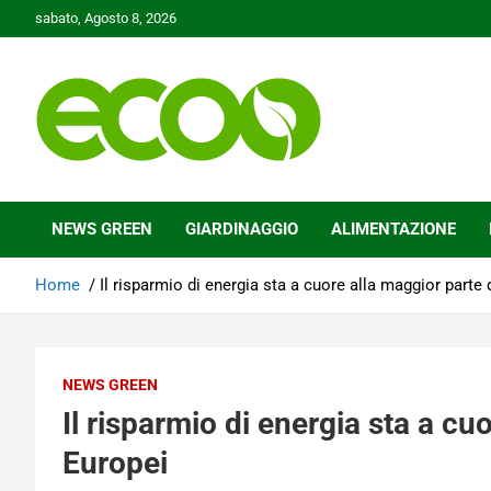
Skip
sabato, Agosto 8, 2026
to
content
Tutelare il nostro Pianeta è la nostra priorità
Ecoo.it
NEWS GREEN
GIARDINAGGIO
ALIMENTAZIONE
Home
Il risparmio di energia sta a cuore alla maggior parte 
NEWS GREEN
Il risparmio di energia sta a cu
Europei