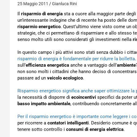
25 Maggio 2011
Gianluca Rini
Il
risparmio di energia
sta a cuore alla maggior parte degl
un’interessante indagine che di recente ha posto delle doma
risparmio energetico
. Quest’ultimo viene visto come un ob
strategie, che ci permettano di risparmiare e allo stesso 
senso molto utili sono considerati gli investimenti nella
ri
In questo campo i più attivi sono stati senza dubbio i citta
risparmio di energia è fondamentale per ridurre la bolletta
.
sull’
efficienza energetica
anche a vantaggio dell’
ambiente
non sono molti i cittadini che hanno deciso di concentrarsi
passare ad un
veicolo ecologico
.
Risparmio energetico significa anche saper ottimizzare la 
la necessità di disporre di
ecoincentivi
specifici da poter u
basso impatto ambientale
, contribuendo concretamente al
Per il risparmio energetico è importante come leggere i c
per ricorrere a
contatori intelligenti
. Desiderio comune è qu
tenere sotto controllo i
consumi di energia elettrica
.