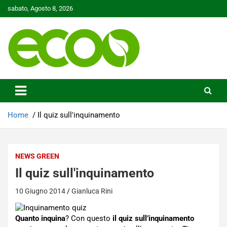
Skip
sabato, Agosto 8, 2026
to
content
Tutelare il nostro Pianeta è la nostra priorità
Ecoo.it
Home
Il quiz sull'inquinamento
NEWS GREEN
Il quiz sull'inquinamento
10 Giugno 2014
Gianluca Rini
Quanto inquina
? Con questo
il quiz sull’inquinamento