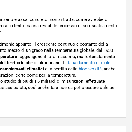
a serio e assai concreto: non si tratta, come avrebbero
 bensì un lento ma inarrestabile processo di surriscaldamento
e
.
timonia appunto, il crescente continuo e costante della
mento medio di un grado nella temperatura globale, dal 1950
mperature
raggiungono il loro massimo, ma fortunatamente
el territorio
che ci circondano. Il
riscaldamento globale
cambiamenti climatici
e la perdita della
biodiversità,
anche
urazioni certe come per la temperatura.
 studio di più di 1,6 miliardi di misurazioni effettuate
que assicurata, così anche tale ricerca potrà essere utile per