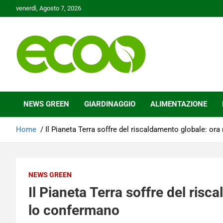
Skip
venerdì, Agosto 7, 2026
to
content
Tutelare il nostro Pianeta è la nostra priorità
Ecoo.it
NEWS GREEN
GIARDINAGGIO
ALIMENTAZIONE
Home
Il Pianeta Terra soffre del riscaldamento globale: ora
NEWS GREEN
Il Pianeta Terra soffre del risc
lo confermano