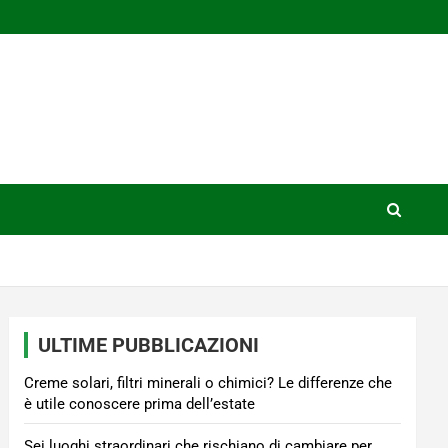
ULTIME PUBBLICAZIONI
Creme solari, filtri minerali o chimici? Le differenze che
è utile conoscere prima dell’estate
Sei luoghi straordinari che rischiano di cambiare per