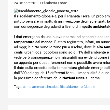
24 Ottobre 2011
Elisabetta Fonte
Il
riscaldamento globale
è, per il
Pianeta Terra
, un problem
potuto pensare in molti, di un’invenzione degli scienziati,
con conseguenze degradanti a livello di
impatto ambiental
I dati emergono da una nuova ricerca indipendente che tes
temperatura del mondo
. È stato registrato, infatti, un au
ad oggi; le città sono le zone più a rischio, dove le
alte te
centri urbani così popolosi sono solo l’1% dell’
ambiente e d
vede però conseguenze non misurabili ma evidenti come i
se appunto per questi fenomeni non è possibile avere mis
Il dato sulla crescita della temperatura globale emerge dallo
dall’800 ad oggi da 15 differenti fonti. L’imparzialità è dun
la prossima conferenza delle
Nazioni Unite
sul tema.
Tags:
cambiamento climatico
,
Riscaldamento Globale
Navigazione