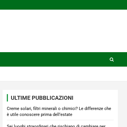
ULTIME PUBBLICAZIONI
Creme solari, filtri minerali o chimici? Le differenze che
è utile conoscere prima dell’estate
Sei luoghi straordinari che rischiano di cambiare per