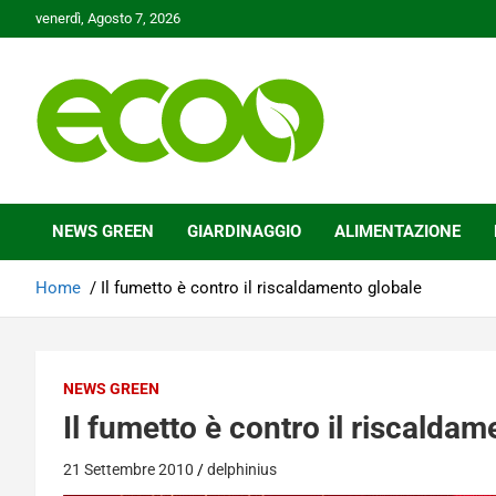
Skip
venerdì, Agosto 7, 2026
to
content
Tutelare il nostro Pianeta è la nostra priorità
Ecoo.it
NEWS GREEN
GIARDINAGGIO
ALIMENTAZIONE
Home
Il fumetto è contro il riscaldamento globale
NEWS GREEN
Il fumetto è contro il riscalda
21 Settembre 2010
delphinius