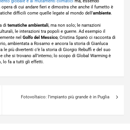
amento globale e ai mutamenti climatici
ma, essendo
opera di cui andare fieri e dimostra che anche il fumetto è
ematiche difficili come quelle legate al mondo dell’
ambiente
.
la di
tematiche ambientali
, ma non solo; le narrazioni
urali, le interazioni tra popoli e guerre. Ad esempio il
ntemente nel
Golfo del Messico
; Cristina Spanò ci racconta di
ario, ambientata a Rosarno e ancora la storia di Gianluca
 le più divertenti c’è la storia di Giorgio Rebuffi e del suo
e che si trovano all’interno; lo scopo di Global Warming è
lo fa a tutti gli effetti.
Fotovoltaico: l’impianto più grande è in Puglia