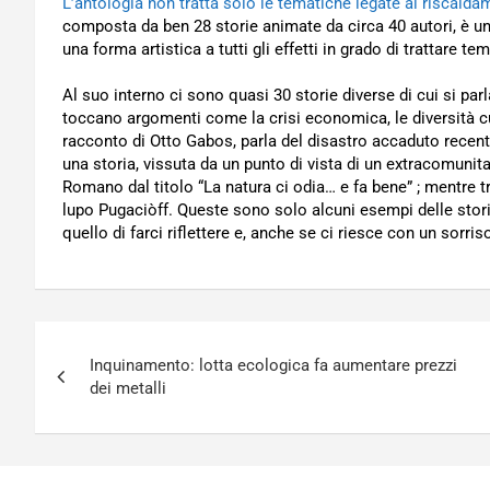
L’antologia non tratta solo le tematiche legate al riscald
composta da ben 28 storie animate da circa 40 autori, è un 
una forma artistica a tutti gli effetti in grado di trattare t
Al suo interno ci sono quasi 30 storie diverse di cui si par
toccano argomenti come la crisi economica, le diversità cult
racconto di Otto Gabos, parla del disastro accaduto rece
una storia, vissuta da un punto di vista di un extracomunit
Romano dal titolo “La natura ci odia… e fa bene” ; mentre tra
lupo Pugaciòff. Queste sono solo alcuni esempi delle stori
quello di farci riflettere e, anche se ci riesce con un sorriso, 
Navigazione
Inquinamento: lotta ecologica fa aumentare prezzi
articoli
dei metalli