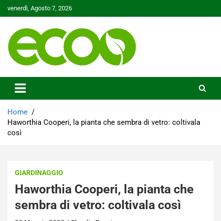
Skip
venerdì, Agosto 7, 2026
to
content
Tutelare il nostro Pianeta è la nostra priorità
Ecoo.it
Home
Haworthia Cooperi, la pianta che sembra di vetro: coltivala
così
GIARDINAGGIO
Haworthia Cooperi, la pianta che
sembra di vetro: coltivala così