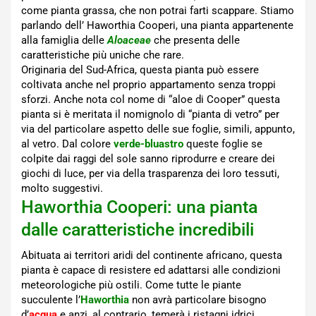
come pianta grassa, che non potrai farti scappare. Stiamo
parlando dell’ Haworthia Cooperi, una pianta appartenente
alla famiglia delle
Aloaceae
che presenta delle
caratteristiche più uniche che rare.
Originaria del Sud-Africa, questa pianta può essere
coltivata anche nel proprio appartamento senza troppi
sforzi. Anche nota col nome di “aloe di Cooper” questa
pianta si è meritata il nomignolo di “pianta di vetro” per
via del particolare aspetto delle sue foglie, simili, appunto,
al vetro. Dal colore
verde-bluastro
queste foglie se
colpite dai raggi del sole sanno riprodurre e creare dei
giochi di luce, per via della trasparenza dei loro tessuti,
molto suggestivi.
Haworthia Cooperi: una pianta
dalle caratteristiche incredibili
Abituata ai territori aridi del continente africano, questa
pianta è capace di resistere ed adattarsi alle condizioni
meteorologiche più ostili. Come tutte le piante
succulente l’
Haworthia
non avrà particolare bisogno
d’
acqua
e anzi, al contrario, temerà i ristagni idrici.