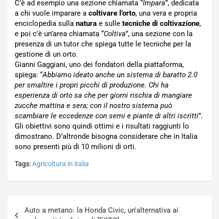
C’è ad esempio una sezione chiamata “
Impara
”, dedicata
a chi vuole imparare a
coltivare l’orto
, una vera e propria
enciclopedia sulla
natura
e sulle
tecniche di coltivazione
,
e poi c’è un’area chiamata “
Coltiva
”, una sezione con la
presenza di un tutor che spiega tutte le tecniche per la
gestione di un orto.
Gianni Gaggiani, uno dei fondatori della piattaforma,
spiega: “
Abbiamo ideato anche un sistema di baratto 2.0
per smaltire i propri picchi di produzione. Chi ha
esperienza di orto sa che per giorni rischia di mangiare
zucche mattina e sera; con il nostro sistema può
scambiare le eccedenze con semi e piante di altri iscritti
”.
Gli obiettivi sono quindi ottimi e i risultati raggiunti lo
dimostrano. D’altronde bisogna considerare che in Italia
sono presenti più di 10 milioni di orti.
Tags:
Agricoltura in italia
Navigazione
Auto a metano: la Honda Civic, un'alternativa ai
articoli