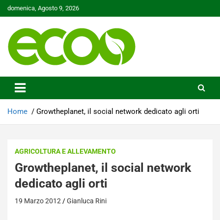
Skip
domenica, Agosto 9, 2026
to
content
Tutelare il nostro Pianeta è la nostra priorità
Ecoo.it
Home
Growtheplanet, il social network dedicato agli orti
AGRICOLTURA E ALLEVAMENTO
Growtheplanet, il social network
dedicato agli orti
19 Marzo 2012
Gianluca Rini