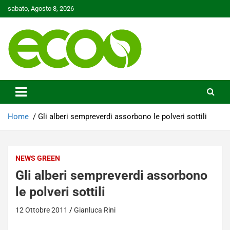
Skip
sabato, Agosto 8, 2026
to
content
Tutelare il nostro Pianeta è la nostra priorità
Ecoo.it
Home
Gli alberi sempreverdi assorbono le polveri sottili
NEWS GREEN
Gli alberi sempreverdi assorbono
le polveri sottili
12 Ottobre 2011
Gianluca Rini