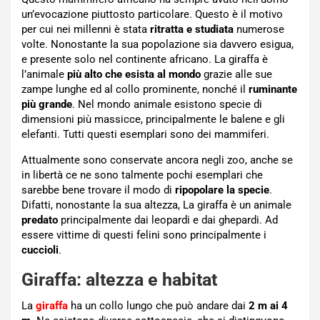
un’evocazione piuttosto particolare. Questo è il motivo
per cui nei millenni è stata
ritratta e studiata
numerose
volte. Nonostante la sua popolazione sia davvero esigua,
e presente solo nel continente africano. La giraffa è
l’animale
più alto che esista al mondo
grazie alle sue
zampe lunghe ed al collo prominente, nonché il
ruminante
più grande
. Nel mondo animale esistono specie di
dimensioni più massicce, principalmente le balene e gli
elefanti. Tutti questi esemplari sono dei mammiferi.
Attualmente sono conservate ancora negli zoo, anche se
in libertà ce ne sono talmente pochi esemplari che
sarebbe bene trovare il modo di
ripopolare la specie
.
Difatti, nonostante la sua altezza, La giraffa è un animale
predato
principalmente dai leopardi e dai ghepardi. Ad
essere vittime di questi felini sono principalmente i
cuccioli
.
Giraffa: altezza e habitat
La
giraffa
ha un collo lungo che può andare dai
2 m ai 4