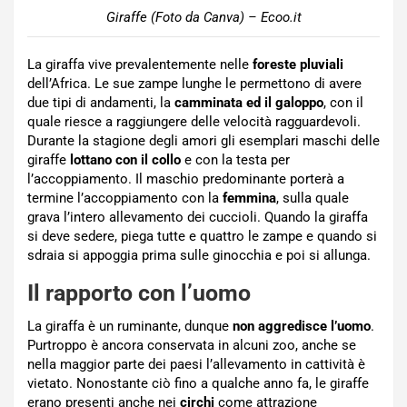
Giraffe (Foto da Canva) – Ecoo.it
La giraffa vive prevalentemente nelle
foreste pluviali
dell’Africa. Le sue zampe lunghe le permettono di avere
due tipi di andamenti, la
camminata ed il galoppo
, con il
quale riesce a raggiungere delle velocità ragguardevoli.
Durante la stagione degli amori gli esemplari maschi delle
giraffe
lottano con il collo
e con la testa per
l’accoppiamento. Il maschio predominante porterà a
termine l’accoppiamento con la
femmina
, sulla quale
grava l’intero allevamento dei cuccioli. Quando la giraffa
si deve sedere, piega tutte e quattro le zampe e quando si
sdraia si appoggia prima sulle ginocchia e poi si allunga.
Il rapporto con l’uomo
La giraffa è un ruminante, dunque
non aggredisce l’uomo
.
Purtroppo è ancora conservata in alcuni zoo, anche se
nella maggior parte dei paesi l’allevamento in cattività è
vietato. Nonostante ciò fino a qualche anno fa, le giraffe
erano presenti anche nei
circhi
come attrazione