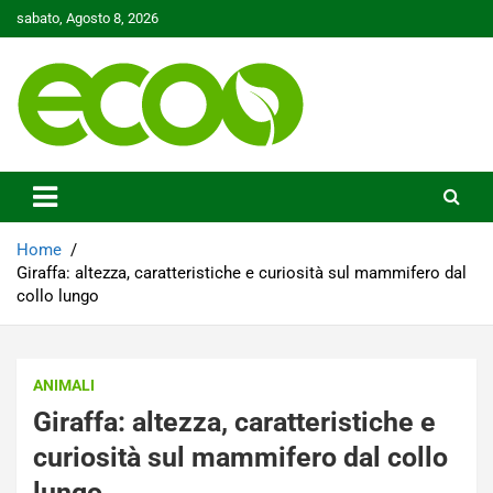
Skip
sabato, Agosto 8, 2026
to
content
Tutelare il nostro Pianeta è la nostra priorità
Ecoo.it
Home
Giraffa: altezza, caratteristiche e curiosità sul mammifero dal
collo lungo
ANIMALI
Giraffa: altezza, caratteristiche e
curiosità sul mammifero dal collo
lungo