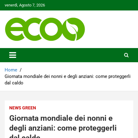
Skip
venerdì, Agosto 7, 2026
to
content
Tutelare il nostro Pianeta è la nostra priorità
Ecoo.it
Home
Giornata mondiale dei nonni e degli anziani: come proteggerli
dal caldo
NEWS GREEN
Giornata mondiale dei nonni e
degli anziani: come proteggerli
dal caldo