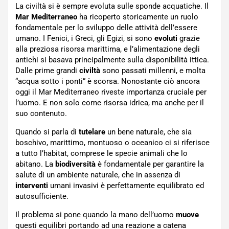
La civiltà si è sempre evoluta sulle sponde acquatiche. Il
Mar Mediterraneo
ha ricoperto storicamente un ruolo
fondamentale per lo sviluppo delle attività dell’essere
umano. I Fenici, i Greci, gli Egizi, si sono
evoluti
grazie
alla preziosa risorsa marittima, e l’alimentazione degli
antichi si basava principalmente sulla disponibilità ittica.
Dalle prime grandi
civiltà
sono passati millenni, e molta
“acqua sotto i ponti” è scorsa. Nonostante ciò ancora
oggi il Mar Mediterraneo riveste importanza cruciale per
l’uomo. E non solo come risorsa idrica, ma anche per il
suo contenuto.
Quando si parla di
tutelare
un bene naturale, che sia
boschivo, marittimo, montuoso o oceanico ci si riferisce
a tutto l’habitat, comprese le specie animali che lo
abitano. La
biodiversità
è fondamentale per garantire la
salute di un ambiente naturale, che in assenza di
interventi
umani invasivi è perfettamente equilibrato ed
autosufficiente.
Il problema si pone quando la mano dell’uomo
muove
questi equilibri portando ad una reazione a catena