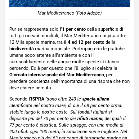
Mar Mediterraneo (Foto Adobe)
Pur se rappresenta solo l’
1 per cento
della superficie di
tutti gli oceani mondiali, il Mar Mediterraneo
ospita oltre
12 Mila specie marine,
tra il
4 ed 12 per cento
della
biodiversità
marina mondiale.
Purtroppo con le pratiche
umane poco attente all’ambiente e con il
surriscaldamento delle acque molte specie si stanno
perdendo. Ed è per questo che l’8 luglio si celebra la
Giornata internazionale del Mar Mediterraneo
, per
prendere coscienza dell’importanza di una risorsa che non
deve essere perduta.
Secondo l’
ISPRA
“sono oltre 240 le
specie aliene
identificate nel nostro mare, di cui il 68 per cento ormai
stabile lungo le nostre coste. Sui fondali italiani si
deposita più del 70 per cento dei
rifiuti marini
, dei quali il
77 per cento è plastica. Sulle spiagge, con una media di
400 rifiuti ogni 100 metri, la situazione non è migliore. Nel
Mediterraneo più del 63 per cento di tartarughe marine ha