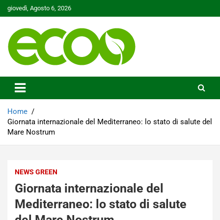
Skip
giovedì, Agosto 6, 2026
to
content
Tutelare il nostro Pianeta è la nostra priorità
Ecoo.it
Home
Giornata internazionale del Mediterraneo: lo stato di salute del
Mare Nostrum
NEWS GREEN
Giornata internazionale del
Mediterraneo: lo stato di salute
del Mare Nostrum